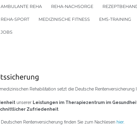
AMBULANTE REHA
REHA-NACHSORGE
REZEPTBEHAN
REHA-SPORT
MEDIZINISCHE FITNESS
EMS-TRAINING
JOBS
ätssicherung
medizinischen Rehabilitation setzt die Deutsche Rentenversicherung 
denheit
unserer
Leistungen im Therapiezentrum im Gesundhe
hnittlicher Zufriedenheit
.
er Deutschen Rentenversicherung finden Sie zum Nachlesen
hier
.