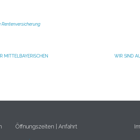
he Rentenversicherung
R MITTELBAYERISCHEN
WIR SIND A
m
Öffnungszeiten | Anfahrt
I